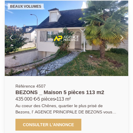
étage une suite parentale avec salle de bains, wc
BEAUX VOLUMES
indépendant. Au premier étage, vous apprécierez une
deuxième suite parentale avec sa salle de bains et
son dressing. Deux autres chambres, un bureau, une
salle d'eau et un wc indépendant. Un sous-sol total
complète le bien avec espace buanderie, chaufferie et
une pièce à aménager en fonction de vos besoin et
garage fermé. Possibilité d'entrer plusieurs véhicules
sur la parcelle. De beaux volumes, pas de travaux à
prévoir. Les informations sur les risques auxquels ce
bien est exposé sont disponibles sur le site
Géorisques : www.georisques.gouv.fr. Il vous sera
demandé de nous présenter une pièce d'identité
avant chaque visite. Pour de plus amples informations
Référence 4507
contactez l'Agence afin d'organiser une visite, AP : 01
BEZONS _ Maison 5 pièces 113 m2
34 34 39 29
435 000 €
5 pièces
113 m²
Au coeur des Chênes, quartier le plus prisé de
Bezons, l' AGENCE PRINCIPALE DE BEZONS vous
présente cette magnifique maison familiale 4
chambres d'environ 113m2 située dans un
CONSULTER L'ANNONCE
environnement calme et arboré. La visite débute par