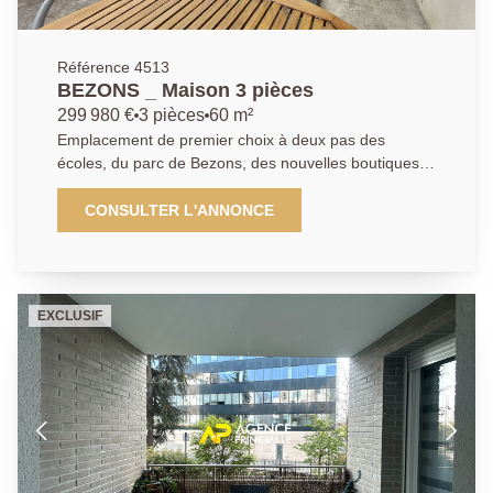
entre l'appartement et la maison, vous tomberez sous
le charme de ce bien de qualité affichant de très
belles prestations et vous offrant la possibilité de vivre
Référence 4513
aussi bien à l'intérieur qu'à l'extérieur ! L'appartement
BEZONS _ Maison 3 pièces
est lumineux et au calme. Un emplacement de
299 980 €
3 pièces
60 m²
premier choix par sa proximité directe à pied du Tram
Emplacement de premier choix à deux pas des
ainsi que du parc de Bezons, des différentes
écoles, du parc de Bezons, des nouvelles boutiques
infrastructures sportives et restaurants du centre
et restaurants et à moins d'un quart d'heure à pieds
commercial à ciel ouvert. PRODUIT RARE ! Soyez les
du Tram T2 reliant la Défense et tout Paris, l'
CONSULTER L'ANNONCE
plus rapides ! Les informations sur les risques
AGENCE PRINCIPALE DE BEZONS vous présente en
auxquels ce bien est exposé sont disponibles sur le
Exclusivité cette charmante maison 3 pièces 2
site Géorisques : www.georisques.gouv.fr. Il vous sera
chambres entièrement rénovée avec goût. Vous
demandé de nous présenter une pièce d'identité
découvrirez tout d'abord une très agréable et
avant chaque visite. Pour de plus amples informations
EXCLUSIF
lumineuse pièce de vie avec séjour, cuisine ouverte
contactez l'Agence afin d'organiser une visite, AP : 01
aménagée et équipée ainsi qu'un espace salon. La
34 34 39 29
visite se poursuit par un couloir desservant un Wc
indépendant ainsi qu'une salle de bains. A l'étage :
deux chambres. A noter qu' une pièce de stockage en
sous-sol ainsi qu'un cabanon de rangement dans le
jardin viennent compléter la prestation. Côté extérieur
: Une belle terrasse ensoleillée exposée plein Sud