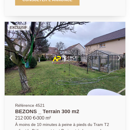
avant chaque visite. Pour de plus amples informations
débute par un spacieux séjour-triple, très lumineux
contactez l'Agence afin d'organiser une visite, AP : 01
d'environ 45 m2 équipé d'un poêle à bois et parfait
34 34 39 29
pour recevoir, une belle cuisine indépendante
aménagée et équipée donnant accès au jardin, une
EXCLUSIF
salle d'eau et des wc séparés. A l'étage, la visite se
poursuit par un palier qui dessert l'espace nuit
composé d'une suite parentale avec salle de bain et
d'une seconde chambre, le tout équipé de
climatiseurs réversibles afin d'assurer un confort
optimal été comme hiver. Sans oublier l'accès à une
très belle terrasse sans vis-à-vis. Un sous-sol semi
enterré comprenant ; une spacieuse chambre, très
cosy, d'environ 16m2 et un grand dressing pouvant
faire office de bureau, salle de jeux ou chambre
d'appoint Un grand garage ainsi que la possibilité de
garer plusieurs véhicules sur la parcelle. Cerise sur le
gâteau ; un grand jardin sans vis-à-vis, arboré et
Référence 4521
exposé Sud-ouest, sur l'arrière de la propriété pour
BEZONS _ Terrain 300 m2
profiter des jours ensoleilles en famille ou entre amis.
212 000 €
300 m²
Vous serez charmé par la luminosité et les très beaux
À moins de 10 minutes à peine à pieds du Tram T2
volumes proposés par cette magnifique demeure.