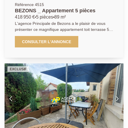
Référence 4515
BEZONS _ Appartement 5 pièces
418 950 €
5 pièces
89 m²
L'agence Principale de Bezons a le plaisir de vous
présenter ce magnifique appartement toit terrasse 5
pièces de 90m² au cinquième et dernier étage d'une
résidence récente de très bon standing à 10 minutes
CONSULTER L'ANNONCE
à peine à pied du Tram T2 reliant la Défense et Paris.
La visite débute par une spacieuse entrée avec
penderie donnant sur l'espace de vie avec sa cuisine
équipée et aménagée et ses accès directs sur les
EXCLUSIF
extérieurs. L'espace nuit : 3 chambres avec accès à la
terrasse. Une suite parentale dotée d'un dressing et
sa salle d'eau privative ainsi que son accès à la
terrasse. Une salle de bains et un wc indépendant.
Vous serez séduit par l'extérieur où vous découvrirez
une terrasse en « U » de 86m² exposé sud-ouest
pour profiter des repas ensoleillés en famille ou entre
amis sans vis-à-vis, ambiance cocooning au rendez-
vous ! Vous bénéficierez avec cet appartement de
deux places de parking et une cave. Compromis idéal