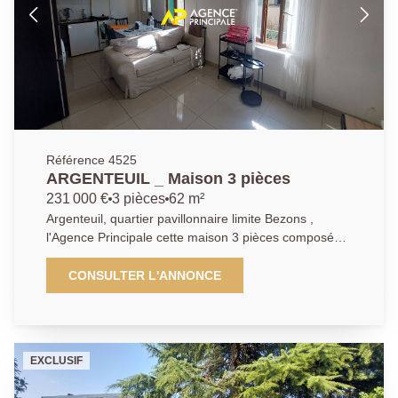
très agréable suite parentale de plus de 20m2 avec
vue sur le jardin et salle de bains privative, ainsi qu'un
wc avec lave-mains. Au niveau inférieur : deux
chambres supplémentaires dont une de quasi 16m2
au sol ainsi qu'une salle d'eau avec wc, une
buanderie et deux grandes pièces carrelées pouvant
être aménagées en home-cinéma, salle de jeux ou
qui feront la joie d'un adolescent en quête
d'indépendance. Au dernier niveau : une quatrième
Référence 4525
chambre mansardée de plus de 15 m2 au sol. Côté
ARGENTEUIL _ Maison 3 pièces
extérieur : possibilité de stationner deux véhicules
231 000 €
3 pièces
62 m²
sans difficulté ainsi qu'un beau jardin sans vis-à-vis à
Argenteuil, quartier pavillonnaire limite Bezons ,
l'arrière de la propriété. Cerise sur le gâteau : en plus
l'Agence Principale cette maison 3 pièces composée
du jardin arboré, une agréable terrasse à l'abri des
d'une entrée, un séjour avec cuisine ouverte, deux
regards. Vous tomberez sous le charmes des volumes
chambres, une salle d'eau avec W.C. Ainsi qu'en
CONSULTER L'ANNONCE
proposés par ce bien, ainsi que ses extérieurs des
souplex une chambre supplémentaire possible avec
plus agréables tout en bénéficiant d'un emplacement
un coin bureau et une salle de bains avec W.C. Une
Premium, à 15 minutes à peine à pieds du Tram T2
dépendance pour votre stockage ainsi qu'un agréable
reliant la Défense et tout Paris. Une visite s'impose, à
jardin viennent compléter la prestation. Travaux à
vos téléphones ! Les informations sur les risques
EXCLUSIF
prévoir mais beau potentiel !!
auxquels ce bien est exposé sont disponibles sur le
site Géorisques : www.georisques.gouv.fr. Il vous sera