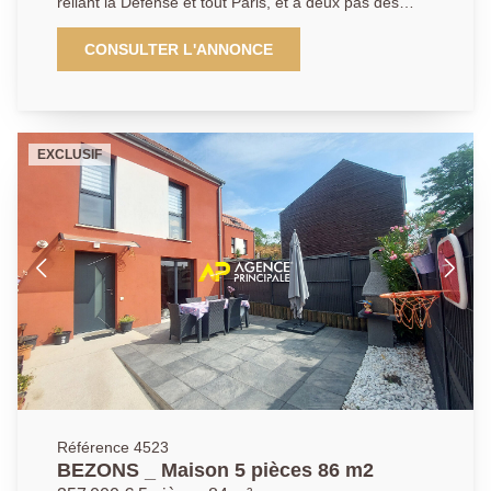
reliant la Défense et tout Paris, et à deux pas des
Coup de coeur assuré Pour de plus amples
écoles, infrastructures sportives et du nouveau centre
informations contactez l'Agence afin d'organiser une
commercial à ciel ouvert, l'Agence Principale a le
CONSULTER L'ANNONCE
visite.
plaisir de vous proposer en Exclusivité ce grand
terrain à bâtir d'environ 300m2. N'hésitez pas a nous
contacter pour programmer une visite ensemble et
réaliser votre projet de construction de maison
EXCLUSIF
familiale au sein de ce secteur pavillonnaire calme et
préservé tout en profitant d'une proximité directe des
liaisons et transports.
Référence 4523
BEZONS _ Maison 5 pièces 86 m2