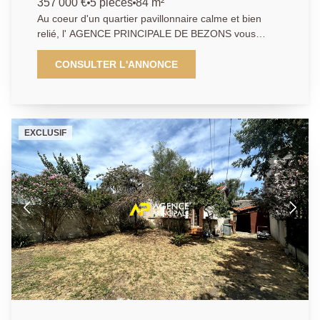
357 000 €
5 pièces
84 m²
Au coeur d'un quartier pavillonnaire calme et bien
relié, l' AGENCE PRINCIPALE DE BEZONS vous
présente en Exclusivité cette magnifique maison
moderne 5 pièces 3 chambres d'environ 86m2 dans
CONSULTER L'ANNONCE
une résidence à taille humaine de 2019. Dès l'entrée,
vous serez séduit par un très agréable et lumineux
espace de vie de quasi 40m2 offrant une décoration
soignée et des matériaux et prestation de qualité.
EXCLUSIF
Vous bénéficierez donc d'une entrée, un séjour / salle
à manger et d' une superbe cuisine ouverte
entièrement aménagée et équipée de très bonne
facture. Pour compléter le rez-de-chaussée : un
espace de rangement sous l'escalier, ainsi qu'une
pièce avec lave-mains et arrivées d'eau pour
positionner machine à laver et sèche-linge. La visite
se poursuit à l'étage par un agréable palier
desservant trois belles chambres dont une suite
parentale avec sa salle d'eau privative ainsi que des
Wc individuels. A noter qu'une place de parking vient
compléter la prestation. Côté extérieur : une terrasse
à l'arrière de la maison, ainsi qu' une seconde très