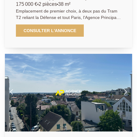
famille ou entre amis, vous bénéficierez d'une
175 000 €
2 pièces
38 m²
immense parcelle de 722 m2. Bien rare sur le secteur,
Emplacement de premier choix, à deux pas du Tram
tant en termes de surfaces intérieures qu'extérieur,
T2 reliant la Défense et tout Paris, l'Agence Principale
Idéal grandes familles, n'hésitez pas à contacter
de BEZONS vous présente en EXCLUSIVITE ce bel
l'agence pour prendre rendez-vous et visiter
appartement 2 pièces d'environ 40m2 au sein d'une
CONSULTER L'ANNONCE
ensemble ce bien d'exception. Les informations sur
charmante petite résidence en pierre meulière et
les risques auxquels ce bien est exposé sont
cachet de l'ancien avec sa marquise et sa belle entrée
disponibles sur le site Géorisques :
avec carreaux de ciment. En pénétrant dans
www.georisques.gouv.fr. Il vous sera demandé de
l'appartement, vous découvriez tout d'abord une
nous présenter une pièce d'identité avant chaque
entrée distribuant un beau séjour avec parquet et
visite.
cheminée décorative, une chambre parquetée, une
salle d'eau et un wc, ainsi qu'une cuisine aménagée
donnant sur une cour commune à l'arrière de la
bâtisse vous permettant de profiter des journées
ensoleillées ou de prendre votre café en extérieur le
matin avant de partir au bureau. Idéal premier achat
ou investisseur !