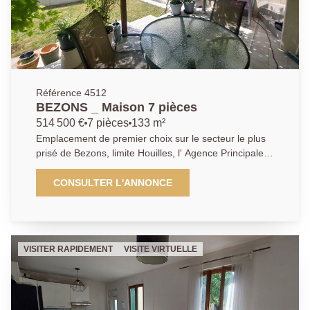
Référence 4512
BEZONS _ Maison 7 pièces
514 500 €
7 pièces
133 m²
Emplacement de premier choix sur le secteur le plus
prisé de Bezons, limite Houilles, l' Agence Principale
de Bezons vous ouvre les portes de cette magnifique
maison 7 pièces 4 chambres de plus de 130m2
CONSULTER L'ANNONCE
édifiée sur sa belle parcelle arborée de 300m2. La
visite débute par un immense espace de vie de plus
de 60m2 vous permettant de partager des moments
privilégiés en famille ou entre amis. Espace convivial
VISITER RAPIDEMENT
VISITE VIRTUELLE
doté d'une cuisine ouverte entièrement aménagée et
équipée ainsi qu'un séjour / salle à manger avec
accès direct sur les extérieurs et un bel espace salon.
Vous découvrirez ensuite au rez-de-chaussée une