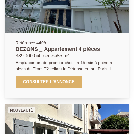
par cette charmante maison proche des commerces
et de toutes les commodités. Rafraîchissement à
prévoir. Opportunité à saisir, contactez-nous pour une
visite. AP : 01 34 34 39 29
Référence 4409
BEZONS _ Appartement 4 pièces
389 000 €
4 pièces
85 m²
Emplacement de premier choix, à 15 min à peine à
pieds du Tram T2 reliant la Défense et tout Paris, l'
AGENCE PRINCIPALE DE BEZONS vous présente ce
magnifique appartement 4 pièces 3 chambres au sein
CONSULTER L'ANNONCE
d'une résidence de standing de 2024, à taille
humaine, et offrant dès belles prestations. La visite
débute par une entrée / couloir avec vestiaires
donnant sur une première chambre, une salle d 'eau
NOUVEAUTÉ
ainsi qu'un Wc individuel. Vous découvrirez ensuite un
immense espace de vie de quasi 30m2 ,lumineux, et
offrant de très beaux volumes, composé d'un espace
cuisine US moderne entièrement équipée et