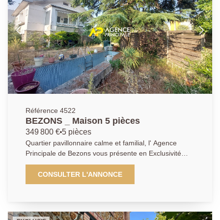
demandé de nous présenter une pièce d'identité
avant chaque visite.
Référence 4522
BEZONS _ Maison 5 pièces
349 800 €
5 pièces
Quartier pavillonnaire calme et familial, l' Agence
Principale de Bezons vous présente en Exclusivité
cette charmante propriété 5 pièces d'environ 120m2
au sol (sans compter sa véranda et son sous-sol total
CONSULTER L'ANNONCE
de quasi 64m2 pouvant être transformé en
appartement F3) sur son immense parcelle arborée
de 458 m2. La visite débute par une agréable
véranda faisant office de sas d'entrée, un spacieux et