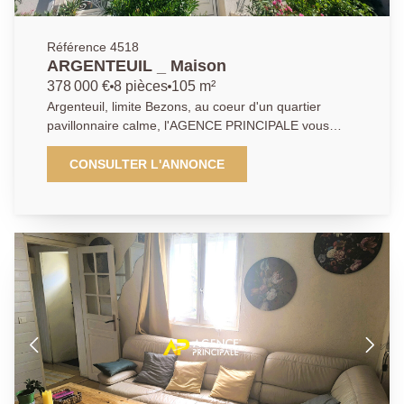
Les informations sur les risques auxquels ce bien est
exposé sont disponibles sur le site Géorisques :
www.georisques.gouv.fr. Il vous sera demandé de
Référence 4518
nous présenter une pièce d'identité avant chaque
ARGENTEUIL _ Maison
visite. Des travaux sont à prévoir. Pour de plus amples
378 000 €
8 pièces
105 m²
informations contactez l'Agence afin d'organiser une
Argenteuil, limite Bezons, au coeur d'un quartier
visite, AP : 01 34 34 39 29
pavillonnaire calme, l'AGENCE PRINCIPALE vous
présente en Exclusivité cette propriété de quasi
140m2 au total divisée en deux maisons dont une
CONSULTER L'ANNONCE
maison principale de quasi 105 m2 (Possibilité 2
appartements trois pièces totalement indépendants) +
à l'arrière de la parcelle une maisonnette deux pièces
avec mezzanine d'environ 34m2. En premier lieux,
vous découvrirez donc une grande maison avec : - au
rez-de-chaussée : un appartement trois pièces deux
chambres avec climatisation - au premier étage : un
second appartement trois pièces à terminer de
rénover (Possibilité de remettre en place
l'agencement initial en réunissant les deux niveaux
pour recréer une grande maison familiale 4 / 5
chambres si vous le désirez) A noter que la première