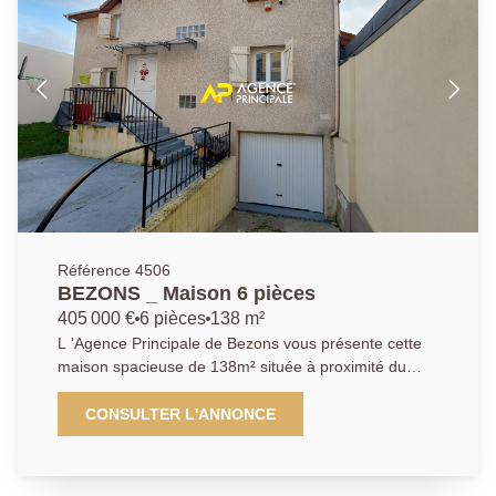
aménagée avec une arrière-cuisine et des WC
indépendant A l'étage un palier, une salle d'eau, deux
chambres. Un sous-sol total composé d'une
chaufferie, une buanderie, un atelier. Vous serez
séduit par l'extérieur de la maison, un cadre idéal
pour vous ressourcer au calme. La maison offre de
nombreuses possibilités d'évolution grâce à son très
beau jardin. Très rare sur le secteur. Les informations
sur les risques auxquels ce bien est exposé sont
disponibles sur le site Géorisques :
www.georisques.gouv.fr. Il vous sera demandé de
nous présenter une pièce d'identité avant chaque
Référence 4506
visite. Pour de plus amples informations contactez
BEZONS _ Maison 6 pièces
l'Agence afin d'organiser une visite, AP : 01 34 34 39
405 000 €
6 pièces
138 m²
29
L 'Agence Principale de Bezons vous présente cette
maison spacieuse de 138m² située à proximité du
tramway T2 reliant la Défense en 11 minutes, du
centre-ville et du nouveau quartier "Coeur de ville". La
CONSULTER L'ANNONCE
visite commence par une entrée, une cuisine séparée
aménagée dinatoire, une salle à manger, salon avec
un accès sur une terrasse sans vis-à-vis. Au même