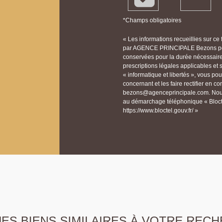
*Champs obligatoires
« Les informations recueillies sur ce
par AGENCE PRINCIPALE Bezons pour
conservées pour la durée nécessaire à
prescriptions légales applicables et
« informatique et libertés », vous p
concernant et les faire rectifier e
bezons@agenceprincipale.com. Nous v
au démarchage téléphonique « Bloctel
https://www.bloctel.gouv.fr/ »
S BIENS SIMILAIRES À VOTRE RECH