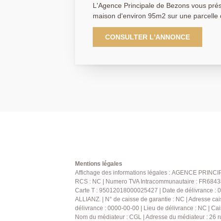
L'Agence Principale de Bezons vous pré
maison d'environ 95m2 sur une parcelle
secteur pavillonnaire au calme et loin d
possibilité de stationnement à l'intérieu
CONSULTER L'ANNONCE
Cette maison est non mitoyenne avec son
et des surprises. La visite commence par une belle pièce de vie très
bien exposée avec son balcon et son ins
et équipée, deux belles chambres, une s
séparé En souplex, un salon TV - salle de jeu, une chambre, une
salle de douche et wc, un accès direct pa
garage. Côté jardin, vous serez conquis 
l'abri des regards pour les beaux jours.
possibilité de mettre une piscine hors s
en famille ou de détente au soleil. Une
F2 avec sa cuisine équipée aménagée, un
sa chambre. Idéal pour recevoir de la famille ou des amis ou un
Mentions légales
revenu locatif. Vous apprécierez le calme du secteur pavillonnaire,
Affichage des informations légales : AGENCE PRINCIP
les extérieures joliment arborées d'arbres f
RCS : NC | Numero TVA Intracommunautaire : FR6843861
Carte T : 95012018000025427 | Date de délivrance : 0
pour vous reposer. N'hésitez pas à nous contacter pour une visite,
ALLIANZ. | N° de caisse de garantie : NC | Adresse cai
AP : 01 34 34 39 29
délivrance : 0000-00-00 | Lieu de délivrance : NC | Cai
Nom du médiateur : CGL | Adresse du médiateur : 26 