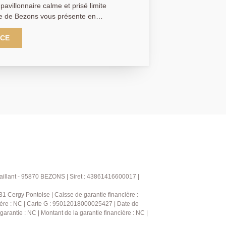
villonnaire calme et prisé limite
le de Bezons vous présente en
ue maison familiale 6 pièces 4
eaux volumes et entièrement rénovée
NCE
ns haut de gamme. La visite débute par
agréable et lumineux espace séjour, une
parée aménagée et équipée. L'espace
aignée de lumière grâce à son bow-
 profiter des repas ou des moments de
e amis dans une atmosphère chaleureuse
erez au de rez-de-chaussée une suite
wc. A l'étage, vous découvrirez un palier
vec placards. Un sous-sol total
servir de salle de jeux, home cinéma ou
e vos besoins et vos projets. La présence
nt s'ajouter à cet espace pourra aussi
e d'un adolescent en quête d'indépendance
aillant - 95870 BEZONS | Siret : 43861416600017 |
icier d'une quatrième chambre de
 Cergy Pontoise | Caisse de garantie financière :
très bel espace extérieur vous permettant
ncière : NC | Carte G : 95012018000025427 | Date de
soleillées avec un espace barbecue et
garantie : NC | Montant de la garantie financière : NC |