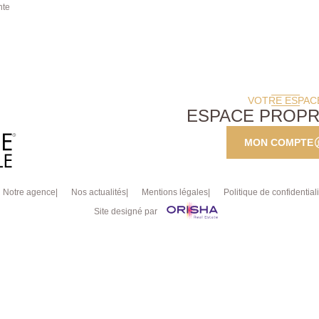
plusieurs véhicules suppléme
nte
Entièrement rénové avec mat
facture et offrant de très b
Les informations sur les ri
disponibles sur le site Géorisq
sera demandé de nous prése
visite. Pour de plus amples 
VOTRE ESPAC
d'organiser
ESPACE PROPR
MON COMPTE
Notre agence
Nos actualités
Mentions légales
Politique de confidentiali
Site designé par