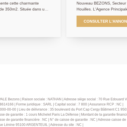
sente cette charmante
Nouveau BEZONS, Secteur pa
 de 350m2. Située dans un
Houilles. L'Agence Principa
es immeubles avec la
EXCLUSIVITE cette magnifiq
r grâce au grand garage.
chambres offrant de très b
CONSULTER L'ANNO
 jardin arboré et bucolique
avec matériaux et prestatio
une entrée donnant sur un 
ert, une cuisine aménagée
salle à manger, une cuisine sé
alle de douche et WC
séjour-salle à manger est b
window, vous permettant de
r l'extérieur et son grand
détente en famille ou entr
par les espaces extérieurs à
et conviviale. Vous appréci
 Un espace barbecue et
parentale avec baignoire et 
ol /sauna pour des moments
desservant deux chambres a
 dépendance séparée de type
aménagé et carrelé pouvant 
 salon, une salle d'eau et
salle de sport en fonction d
d'une salle d'eau et wc vena
sans difficulté faire la joi
ALE Bezons | Raison sociale : NATHAN | Adresse siège social : 70 Rue Edouard V
ruitiers et le jardin fleuri
ou vous permettre de bénéf
4166 | Forme juridique : SARL | Capital social : 7 800 | Assurance RCP : NC |
000-00-00 | Lieu de délivrance : 35 boulevard du Port Cap Cergy Bâtiment C1 95031
réception. Sans oublier un 
sse de garantie : 1 cours Michelet Paris La Défense | Montant de la garantie fina
de profiter des journées en
sse de garantie financière : NC | N° de caisse de garantie : NC | Adresse caisse de 
four à pizza. Un garage ainsi que la possibilité de stationner
rue Lénine 95100 ARGENTEUIL | Adresse du site : NC |