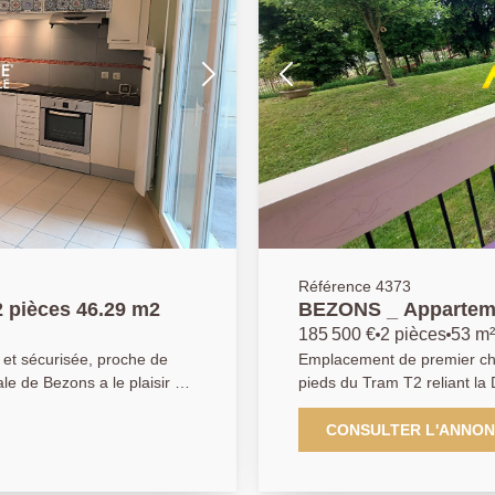
Référence 4373
 pièces 46.29 m2
BEZONS _ Apparteme
185 500 €
2 pièces
53 m²
 et sécurisée, proche de
Emplacement de premier cho
le de Bezons a le plaisir de
pieds du Tram T2 reliant la 
t de 2 pièces d'environ 46
écoles, des infrastructures 
éal pour organiser un
commercial à ciel ouvert a
CONSULTER L'ANNO
profiterez pleinement des
restaurants, l'Agence Princi
ée, un spacieux séjour très
présenter en Exclusivité c