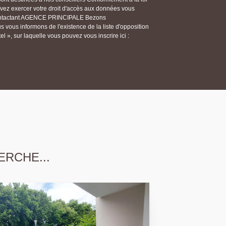
ouvez exercer votre droit d'accès aux données vous
n contactant AGENCE PRINCIPALE Bezons
ous informons de l'existence de la liste d'opposition
 », sur laquelle vous pouvez vous inscrire ici :
ERCHE...