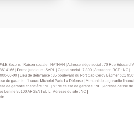
belle cuisine aménagée et
dégagée sur le parc de Bez
entrée avec vestiaires, donn
place de stationnement en
chambre ainsi qu'un dressin
Vous découvrirez ensuite u
e opportunité pour un primo-
accès direct sur le balcon a
ous serez charmés par les
séjour d'environ 22m2 avec 
és par cet appartement,
possibilité d'abattre le mur e
ré. Contactez-nous pour
bénéficier d'un très bel esp
désirez. Cerise sur le gâteau : un box en sous-sol sécurisé pour
votre véhicule et stockage.
depuis le balcon sur les espa
ALE Bezons | Raison sociale : NATHAN | Adresse siège social : 70 Rue Edouard V
proposée par ce bien, à deu
4166 | Forme juridique : SARL | Capital social : 7 800 | Assurance RCP : NC |
000-00-00 | Lieu de délivrance : 35 boulevard du Port Cap Cergy Bâtiment C1 95031
en vous permettant de vous
sse de garantie : 1 cours Michelet Paris La Défense | Montant de la garantie fina
calme et arboré. Une visite 
sse de garantie financière : NC | N° de caisse de garantie : NC | Adresse caisse de 
rue Lénine 95100 ARGENTEUIL | Adresse du site : NC |
nte