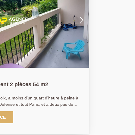
nt 2 pièces 54 m2
ix, à moins d'un quart d'heure à peine à
Défense et tout Paris, et à deux pas des
sportives et du nouveau centre
vec ses nombreuses boutiques et
NCE
pale de Bezons a le plaisir de vous
e spacieux F2 de plus de 50m2 avec vue