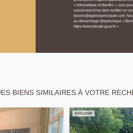
« informatique et libertés », vous p
concernant et les faire rectifier e
bezons@agenceprincipale.com. Nous v
au démarchage téléphonique « Bloctel
https://www.bloctel.gouv.fr/ »
S BIENS SIMILAIRES À VOTRE RECH
EXCLUSIF