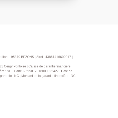
ons. Vous découvrirez tout d'abord une
ant sur un couloir desservant une belle
g et une grande salle de bains avec WC.
ne cuisine aménagée et équipée avec
insi qu'un très agréable et lumineux
accès aussi sur le balcon. A noter la
ntre la cuisine et le séjour pour
ace de vie de plus de 30m2 si vous le
 Vous serez séduit par la vue dégagée
ces verts ainsi que la localisation idéale
aillant - 95870 BEZONS | Siret : 43861416600017 |
x pas des transports et commodités, tout
 Cergy Pontoise | Caisse de garantie financière :
 ressourcer au sein d'un environnement
ncière : NC | Carte G : 95012018000025427 | Date de
s'impose, à vos téléphones !
garantie : NC | Montant de la garantie financière : NC |