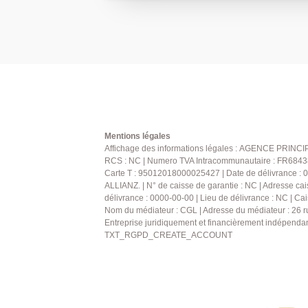
lumineux donnant sur une terrasse, une 
équipée ouverte sur le séjour. Poursuivons par une chambre très
cosy et une salle de bain avec wc. Une 
sous-sol. À proximité immédiate des transports, commerces et
écoles, ce bien représente une excellent
accédant ou un investissement locatif. V
prestations et les beaux volumes propos
entièrement rénové, coup de coeur assu
une visite. AP : 01 34 34 39 29
Mentions légales
Affichage des informations légales : AGENCE PRINCIP
RCS : NC | Numero TVA Intracommunautaire : FR6843861
Carte T : 95012018000025427 | Date de délivrance : 0
ALLIANZ. | N° de caisse de garantie : NC | Adresse cai
délivrance : 0000-00-00 | Lieu de délivrance : NC | Cai
Nom du médiateur : CGL | Adresse du médiateur : 26 
Entreprise juridiquement et financièrement indépenda
TXT_RGPD_CREATE_ACCOUNT