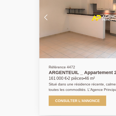
Référence 4472
ARGENTEUIL _ Appartement 2
161 000 €
2 pièces
46 m²
Situé dans une résidence récente, calme
toutes les commodités. L'Agence Principa
vous présenter ce magnifique appartemen
m2 et sa terrasse privative de 24 m2. Id
CONSULTER L'ANNONCE
barbecue en famille ou entre amis, vous 
beaux jours La visite débute par une entr