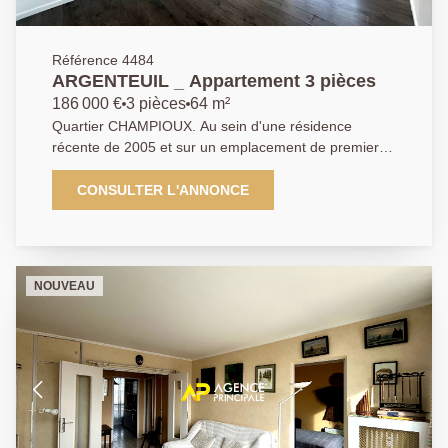
Référence 4484
ARGENTEUIL _ Appartement 3 pièces
186 000 €
3 pièces
64 m²
Quartier CHAMPIOUX. Au sein d'une résidence
récente de 2005 et sur un emplacement de premier
choix à quelques minutes à peine à pied des
transports, l'Agence Principale de BEZONS vous
CONSULTER L'ANNONCE
présente en exclusivité cet appartement de trois
pièces deux chambres. La visite débute par une
entrée ainsi qu'un couloir ou vous pourriez aisément
aménager un vestiaire donnant accès à un agréable
NOUVEAU
espace de vie avec un séjour exposé Sud une cuisine
indépendante aménagée. Vous découvrirez ensuite
deux chambres donnant sur l'intérieur de copropriété
donc très calme ainsi qu'une salle de bains avec
sèche-serviettes et un wc indépendant. De beaux
volumes et lumineux. Le bien est à la vente avec 1
place de parking en sous -sol. Rafraichissement à
prévoir, il ne vous restera plus qu'à poser vos