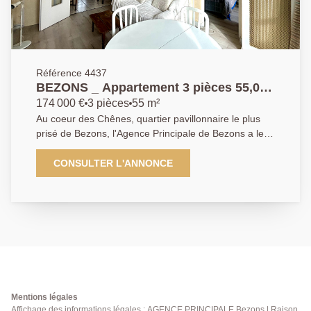
meubles ! Pour de plus amples informations contactez
l'Agence afin d'organiser une visite, AP : 01 34 34 39
29
Référence 4437
BEZONS _ Appartement 3 pièces 55,02
m2
174 000 €
3 pièces
55 m²
Au coeur des Chênes, quartier pavillonnaire le plus
prisé de Bezons, l'Agence Principale de Bezons a le
plaisir de vous présenter ce spacieux appartement à
douze minutes à pied de Tramway T2 pour vos
CONSULTER L'ANNONCE
déplacements sur la Défense en onze minutes et à
Paris. Un appartement trois pièces avec deux
chambres d'environ 55,02 m2 proposant : une entrée,
un séjour, une cuisine, un couloir, deux chambres,
une salle de bain, un wc indépendant. Une cave et un
box viennent compléter ce bien. Vous serez séduit par
la luminosité - exposition Sud-Ouest -, ainsi que sa
localisation idéale avec boulangerie, pharmacie, salon
de coiffure et le marché de Bezons (jeudi et
Mentions légales
dimanche) au pied de la résidence. Au pied des
Affichage des informations légales : AGENCE PRINCIPALE Bezons | Raison