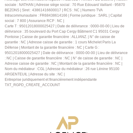
sociale : NATHAN | Adresse siège social : 70 Rue Edouard Vaillant - 95870
écoles, du cinéma et du théâtre, idéal pour un
BEZONS | Siret : 43861416600017 | RCS : NC | Numero TVA
appartement familial. N'hésitez pas à nous contacter ,
Intracommunautaire : FR68438614166 | Forme juridique : SARL | Capital
Pour de plus amples informations contactez l'Agence
social : 7 800 | Assurance RCP : NC |
afin d'organiser une visite, AP : 01 34 34 39 29
Carte T : 95012018000025427 | Date de délivrance : 0000-00-00 | Lieu de
délivrance : 35 boulevard du Port Cap Cergy Bâtiment C1 95031 Cergy
Pontoise | Caisse de garantie financière : ALLIANZ. | N° de caisse de
garantie : NC | Adresse caisse de garantie : 1 cours Michelet Paris La
Défense | Montant de la garantie financière : NC | Carte G :
95012018000025427 | Date de délivrance : 0000-00-00 | Lieu de délivrance
: NC | Caisse de garantie financière : NC | N° de caisse de garantie : NC |
Adresse caisse de garantie : NC | Montant de la garantie financière : NC |
Nom du médiateur : CGL | Adresse du médiateur : 26 rue Lénine 95100
ARGENTEUIL | Adresse du site : NC |
Entreprise juridiquement et financièrement indépendante
TXT_RGPD_CREATE_ACCOUNT