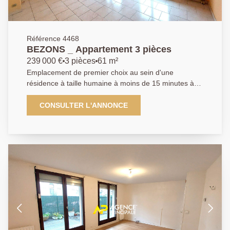
Référence 4468
BEZONS _ Appartement 3 pièces
239 000 €
3 pièces
61 m²
Emplacement de premier choix au sein d'une
résidence à taille humaine à moins de 15 minutes à
peine à pieds du Tram T2 reliant la Défense et tout
Paris, l'Agence Principale de Bezons a le plaisir de
CONSULTER L'ANNONCE
vous présenter ce bel appartement 3 pièces 2
chambres situé au premier étage avec balcon. La
visite débute par une entrée, une très agréable
cuisine aménagée et équipée de plus de 11m2 ainsi
qu'un espace de vie lumineux proposant de beaux
volumes et un accès direct sur un beau balcon de
quasi 10m2. Vous découvrirez ensuite un couloir
desservant une salle d'eau, un WC ainsi que deux
chambres. Cerise sur le gâteau : un box avec porte
automatique en sous-sol vous permettant de
stationner votre véhicule en toute sérénité et vous