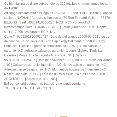
un WC ainsi que deux chambres. Sans oublier un
Ce bien fait partie d'une copropriété de 325 lots.Les charges annuelles sont
de 1200€.
agréable jardin faisant office de second espace
Affichage des informations légales : AGENCE PRINCIPALE Bezons | Raison
extérieur. Agencement de premier choix vous
sociale : NATHAN | Adresse siège social : 70 Rue Edouard Vaillant - 95870
permettant donc d'aménager et de personnaliser
BEZONS | Siret : 43861416600017 | RCS : NC | Numero TVA
selon vos goûts deux espaces extérieurs différents et
Intracommunautaire : FR68438614166 | Forme juridique : SARL | Capital
de profiter d'un week-end ensoleillé en famille après
social : 7 800 | Assurance RCP : NC |
une longue semaine de travail au bureau ! Cerise sur
Carte T : 95012018000025427 | Date de délivrance : 0000-00-00 | Lieu de
délivrance : 35 boulevard du Port Cap Cergy Bâtiment C1 95031 Cergy
le gâteau : un box en sous-sol sécurisé vous
Pontoise | Caisse de garantie financière : ALLIANZ. | N° de caisse de
permettant de stationner votre véhicule en toute
garantie : NC | Adresse caisse de garantie : 1 cours Michelet Paris La
sécurité et vous offrant en complément un espace de
Défense | Montant de la garantie financière : NC | Carte G :
stockage non négligeable. Produit Rare avec ses
95012018000025427 | Date de délivrance : 0000-00-00 | Lieu de délivrance
agréables espaces extérieurs et l'avantage non
: NC | Caisse de garantie financière : NC | N° de caisse de garantie : NC |
négligeable d' avoir été entièrement rénové très
Adresse caisse de garantie : NC | Montant de la garantie financière : NC |
Nom du médiateur : CGL | Adresse du médiateur : 26 rue Lénine 95100
récemment. Visites sur rendez-vous, à vos téléphones
ARGENTEUIL | Adresse du site : NC |
! Pour de plus amples informations contactez l'Agence
Entreprise juridiquement et financièrement indépendante
afin d'organiser une visite, AP : 01 34 34 39 29
TXT_RGPD_CREATE_ACCOUNT