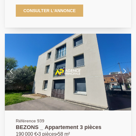
plaisir de vous présenter ce spacieux appartement à
douze minutes à pied de Tramway T2 pour vos
CONSULTER L'ANNONCE
déplacements sur la Défense en onze minutes et à
Paris. Un appartement trois pièces avec deux
chambres d'environ 55,02 m2 proposant : une entrée,
un séjour, une cuisine, un couloir, deux chambres,
une salle de bain, un wc indépendant. Une cave et un
box viennent compléter ce bien. Vous serez séduit par
la luminosité - exposition Sud-Ouest -, ainsi que sa
localisation idéale avec boulangerie, pharmacie, salon
de coiffure et le marché de Bezons (jeudi et
dimanche) au pied de la résidence. Au pied des
écoles, du cinéma et du théâtre, idéal pour un
appartement familial. N'hésitez pas à nous contacter ,
Pour de plus amples informations contactez l'Agence
afin d'organiser une visite, AP : 01 34 34 39 29
Référence 939
BEZONS _ Appartement 3 pièces
190 000 €
3 pièces
58 m²