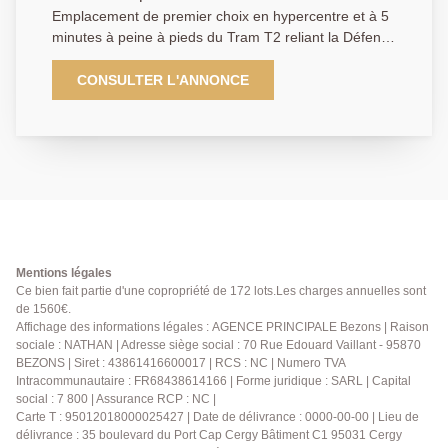
Emplacement de premier choix en hypercentre et à 5
minutes à peine à pieds du Tram T2 reliant la Défense
et tout Paris, l' Agence Principale de Bezons vous
propose cet agréable appartement de type 3 pièces 2
CONSULTER L'ANNONCE
chambres en rez-de-chaussée d' une belle résidence
à taille humaine et arborée, récemment ravalée. Vous
découvrirez en premier lieu une entrée donnant sur
un très agréable espace de vie de plus de 26m2 avec
séjour et cuisine ouverte. La visite se poursuit par un
couloir desservant une salle d'eau, wc ainsi que deux
belles chambres. Sans oublier une cave pour votre
stockage. Rafraichissement à prévoir mais beaux
volumes et un emplacement Premium au pieds des
Mentions légales
boutiques, restaurants et transports offrant un cadre
Ce bien fait partie d'une copropriété de 172 lots.Les charges annuelles sont
de 1560€.
de vie idéal pour un premier achat ainsi qu'un rapport
Affichage des informations légales : AGENCE PRINCIPALE Bezons | Raison
qualité prix des plus attractif pour un investisseur. Une
sociale : NATHAN | Adresse siège social : 70 Rue Edouard Vaillant - 95870
visite s'impose, à vos téléphones !
BEZONS | Siret : 43861416600017 | RCS : NC | Numero TVA
Intracommunautaire : FR68438614166 | Forme juridique : SARL | Capital
social : 7 800 | Assurance RCP : NC |
Carte T : 95012018000025427 | Date de délivrance : 0000-00-00 | Lieu de
délivrance : 35 boulevard du Port Cap Cergy Bâtiment C1 95031 Cergy