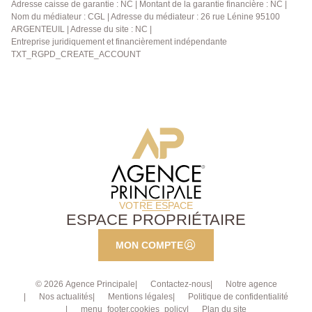
Adresse caisse de garantie : NC | Montant de la garantie financière : NC |
demandé de nous présenter une pièce d'identité
Nom du médiateur : CGL | Adresse du médiateur : 26 rue Lénine 95100
avant chaque visite. Pour de plus amples informations
ARGENTEUIL | Adresse du site : NC |
Entreprise juridiquement et financièrement indépendante
contactez l'Agence afin d'organiser une visite, AP : 01
TXT_RGPD_CREATE_ACCOUNT
34 34 39 29
VOTRE ESPACE
ESPACE PROPRIÉTAIRE
MON COMPTE
© 2026 Agence Principale
Contactez-nous
Notre agence
Nos actualités
Mentions légales
Politique de confidentialité
menu_footer.cookies_policy
Plan du site