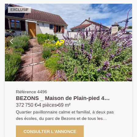
EXCLUSIF
Référence 4496
BEZONS _ Maison de Plain-pied 4
pièces
372 750 €
4 pièces
69 m²
Quartier pavillonnaire calme et familial, à deux pas
des écoles, du parc de Bezons et de tous les
commerces et commodités, l' AGENCE PRINCIPALE
DE BEZONS a le plaisir de vous présenter en
CONSULTER L'ANNONCE