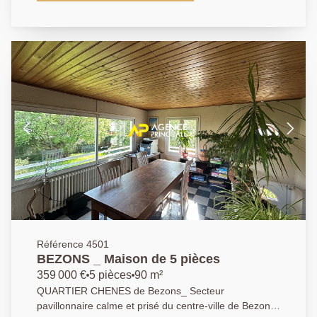
EXCLUSIVITÉ cette magnifique maison construite en
2000, 4 pièces, de type plain-pied sur sa belle
parcelle arborée de 300m2. La visite débute par une
entrée donnant sur un très agréable et lumineux
espace de vie composé d'une cuisine ouverte avec
son îlot central ainsi qu'un spacieux séjour / salle à
manger d'environ 30m2 (3ème chambre possible)
avec accès direct sur une belle terrasse ensoleillée.
La visite se poursuit par un couloir desservant deux
grandes chambres ainsi qu'une salle d'eau et un Wc.
Sans oublier un sous-sol total avec garage,
chaufferie, buanderie, salle d'eau avec Wc et une
immense pièce de 24 m2 vous permettant de laisser
libre court à votre imagination : Home cinéma, salle
de jeux....ou qui fera la joie d'un adolescent en quête
d'indépendance ! Cerise sur le gâteau et avantage
non négligeable : des combles aménageables en
Référence 4501
chambre supplémentaire si nécessaire. Côté extérieur
BEZONS _ Maison de 5 pièces
: un premier espace vert à l'avant de la maison, ainsi
359 000 €
5 pièces
90 m²
que la possibilité de stationner un véhicule
QUARTIER CHENES de Bezons_ Secteur
supplémentaire (en plus du garage). A l'arrière de la
pavillonnaire calme et prisé du centre-ville de Bezons.
propriété : une très agréable terrasse ainsi qu'un