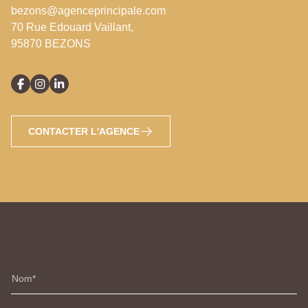
bezons@agenceprincipale.com
70 Rue Edouard Vaillant,
95870 BEZONS
CONTACTER L'AGENCE
Nom