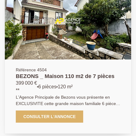
: une chambre spacieuse de plus de 16 m2 (au sol )
La 2 ème maison se compose d'une entrée , d'une
salle de bains , d'un séjour avec cuisine ouverte , de 2
chambres ( 11,35 m2 et 9 m2 ) et d'un bureau
(mezzanine) . Un terrain d'environ de 300 m2 , un
garage privatif ainsi qu'une cave viennent compléter
la description de ce bien de qualité. N'hésitez pas à
nous contacter pour tout renseignement
complémentaire et organiser une visite . AP : 01 34 34
39 29
Référence 4504
BEZONS _ Maison 110 m2 de 7 pièces
399 000 €
6 pièces
120 m²
**
L'Agence Principale de Bezons vous présente en
EXCLUSIVITE cette grande maison familiale 6 pièces
d'environ 110m2 édifiée sur une parcelle de 295m2.
La visite débute par une entrée, une cuisine séparée
CONSULTER L'ANNONCE
aménagée avec un couloir pour accéder à un très
agréable et lumineux double séjour d'environ 30 m2
donnant accès à un balcon surplombant le jardin.