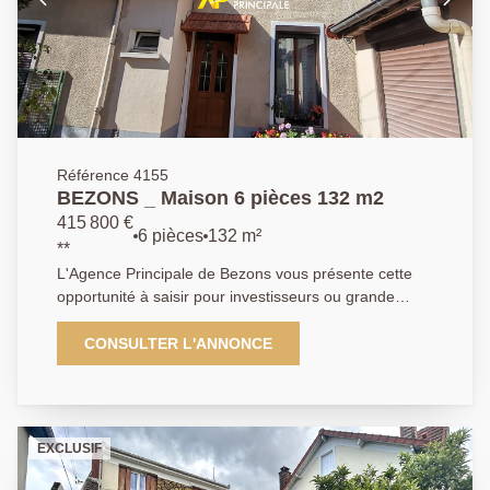
Référence 4155
BEZONS _ Maison 6 pièces 132 m2
415 800 €
6 pièces
132 m²
**
L'Agence Principale de Bezons vous présente cette
opportunité à saisir pour investisseurs ou grande
famille. Bien composé de 2 maisons situées sur un
même terrain avec terrasse dans un quartier
CONSULTER L'ANNONCE
pavillonnaire très calme proche du nouveau quartier
"Coeur de Ville" à 15 mn à pied du tram T2 . 1ère
maison : la visite débute au rez-de-chaussée par une
entrée, un vaste séjour, une cuisine aménagée et d'un
EXCLUSIF
wc. La visite se poursuit à l'étage par une chambre
avec dressing et d'une salle de bains . Au 2ème étage