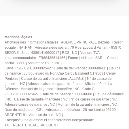
Vous apprécierez une suite parentale au même
niveau. A l'étage, un palier donnant accès à 3
chambres et un bureau. Une salle de bains et wc
indépendant. Vous découvrirez un vaste sous-sol
totale avec espace chaufferie, une grande pièce de
stockage et un grand garage. De beaux volumes,
Mentions légales
travaux de rafraichissement à prévoir. Sans oublier,
Affichage des informations légales : AGENCE PRINCIPALE Bezons | Raison
sociale : NATHAN | Adresse siège social : 70 Rue Edouard Vaillant - 95870
un très grand jardin et un environnement calme et
BEZONS | Siret : 43861416600017 | RCS : NC | Numero TVA
pavillonnaire. Les informations sur les risques
Intracommunautaire : FR68438614166 | Forme juridique : SARL | Capital
auxquels ce bien est exposé sont disponibles sur le
social : 7 800 | Assurance RCP : NC |
site Géorisques : www.georisques.gouv.fr. Il vous sera
Carte T : 95012018000025427 | Date de délivrance : 0000-00-00 | Lieu de
demandé de nous présenter une pièce d'identité
délivrance : 35 boulevard du Port Cap Cergy Bâtiment C1 95031 Cergy
avant chaque visite. Visites sur rendez-vous, n'hésitez
Pontoise | Caisse de garantie financière : ALLIANZ. | N° de caisse de
garantie : NC | Adresse caisse de garantie : 1 cours Michelet Paris La
pas à nous contacter au 01 34 34 39 29
Défense | Montant de la garantie financière : NC | Carte G :
95012018000025427 | Date de délivrance : 0000-00-00 | Lieu de délivrance
: NC | Caisse de garantie financière : NC | N° de caisse de garantie : NC |
Adresse caisse de garantie : NC | Montant de la garantie financière : NC |
Nom du médiateur : CGL | Adresse du médiateur : 26 rue Lénine 95100
ARGENTEUIL | Adresse du site : NC |
Entreprise juridiquement et financièrement indépendante
TXT_RGPD_CREATE_ACCOUNT