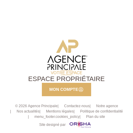
indépendante aménagée. Vous découvrirez ensuite
deux chambres donnant sur l'intérieur de copropriété
donc très calme ainsi qu'une salle de bains avec
sèche-serviettes et un wc indépendant. De beaux
volumes et lumineux. Le bien est à la vente avec 1
place de parking en sous -sol. Rafraichissement à
prévoir, il ne vous restera plus qu'à poser vos
meubles ! Pour de plus amples informations contactez
l'Agence afin d'organiser une visite, AP : 01 34 34 39
29
VOTRE ESPACE
ESPACE PROPRIÉTAIRE
MON COMPTE
© 2026 Agence Principale
Contactez-nous
Notre agence
Nos actualités
Mentions légales
Politique de confidentialité
menu_footer.cookies_policy
Plan du site
Site designé par