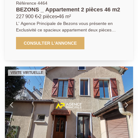
Référence 4464
BEZONS _ Appartement 2 pièces 46 m2
227 900 €
2 pièces
46 m²
L' Agence Principale de Bezons vous présente en
Exclusivité ce spacieux appartement deux pièces
d'environ 46m2 composé d'une entrée, un très
agréable et lumineux séjour de quasi 20m2 donnant
CONSULTER L'ANNONCE
sur un beau balcon, une cuisine aménagée et
équipée ainsi qu'un palier desservant une salle de
bains avec Wc et une belle chambre. A noter qu'une
cave pour votre stockage vient compléter la
VISITE VIRTUELLE
prestation. Idéal investisseur ou premier achat !