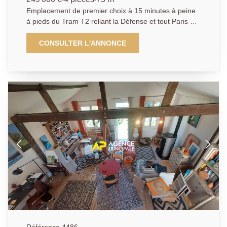
Emplacement de premier choix à 15 minutes à peine
à pieds du Tram T2 reliant la Défense et tout Paris et
à deux pas des écoles, commodités, et du nouveau
centre commercial à ciel ouvert , l' AGENCE
CONSULTER L'ANNONCE
PRINCIPALE DE BEZONS vous présente ce très
agréable Duplex 4 pièces 3 chambres de plus de
88m2 (75.74 m2 Loi Carrez) offrant de très beaux
volumes au sein d'une agréable résidence à taille
humaine. La visite débute par une entrée, une
cuisine, un Wc indépendant, une première chambre
avec accès sur le balcon ainsi qu'un magnifique
séjour de quasi 26m2, très lumineux, avec accès
direct sur un beau balcon vous proposant une très
belle vue sur la tour Eiffel. A l'étage : un palier
desservant deux autres chambres, un dressing ainsi
qu'une salle de bains avec baignoire en angle. A noter
qu'une cave pour votre stockage ainsi qu'un box pour
stationner votre véhicule en toute sécurité viennent
compléter la prestation. Vous serez séduit par les
volumes qu'offre ce bien, son exposition ainsi que sa
magnifique vue tout en bénéficiant d'un emplacement