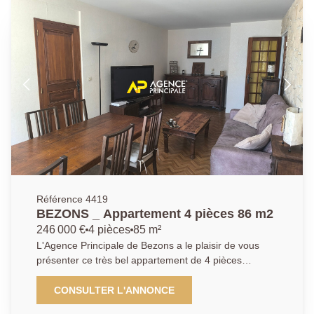
commerces sont accessibles à pied. La visite
commence par une entrée, des wc indépendant, une
grande chambre et une salle de douche. Une cuisine
équipée et aménagée avec de belles prestations, une
grande pièce à vivre donnant sur la terrasse avec
beaucoup de luminosité et une chambre. Une place
de parking complète la description de ce bien dans
une résidence sécurisée. Pour de plus amples
informations contactez l'Agence afin d'organiser une
visite, AP : 01 34 34 39 29
Référence 4419
BEZONS _ Appartement 4 pièces 86 m2
246 000 €
4 pièces
85 m²
L'Agence Principale de Bezons a le plaisir de vous
présenter ce très bel appartement de 4 pièces
d'environ 85 m2 dans une résidence calme, sécurisée
et arborée. La visite débute par une entrée donnant
CONSULTER L'ANNONCE
sur une agréable et lumineuse pièce de vie très bien