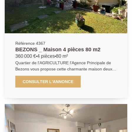
dépendance de 6 mètres de profondeur sur 30
mètres de long (sur 2 niveaux) offrant de nombreuses
possibilités ( plusieurs box, entrepôt pour stockage,
aménagement (sachant même qu'un appartement
duplex d'environ 53 m2 a par exemple été crée tout
au bout du bâtiment), local / bureaux....) - Entre les
deux biens : une aire de stationnement avec plusieurs
Référence 4367
places de parking en extérieur. Différentes options et
BEZONS _ Maison 4 pièces 80 m2
types de projets d'investissement / rénovation /
360 000 €
4 pièces
80 m²
stockage et / ou division envisageables. Visites sur
Quartier de l'AGRICULTURE l'Agence Principale de
rendez-vous, n'hésiter pas à contacter notre agence
Bezons vous propose cette charmante maison deux
pour planifier une date et évaluer ensemble le
chambres d'environ 80m² élevée sur sous-sol total et
potentiel de ce produit en fonction de vos projets et
de son jardin de 313m2. La visite débute par une
CONSULTER L'ANNONCE
priorités.
entrée distribuant un agréable et lumineux séjour,
salle à manger avec cuisine aménagée et équipée,
salle de bain avec double vasque ainsi qu'un WC
individuel pour le rez-de-chaussée. Vous découvrirez
ensuite à l'étage un palier desservant, deux belles
chambres dont une d'environ 14m2 avec un beau
balcon privatif. Grenier sous la sous pente servant
d'espace de stockage. Un sous-sol total divisé en