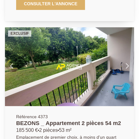
familiale quatre chambres. La visite débute par un
CONSULTER L'ANNONCE
agréable séjour avec cheminée et accès direct sur
une grande terrasse, une cuisine semi-ouverte, un
W.C, une magnifique suite parentale en rez-de-jardin
avec sa salle de bains privative. En étage : un palier
EXCLUSIF
pouvant faire office d'espace détente ou de bureau,
ainsi qu'une salle d'eau et deux immenses chambres
dont une de quasi 16m² au sol. Un sous sol total avec
une quatrième chambre, ainsi que différentes pièces
et un garage vient compléter la prestation. Côté
extérieur : possibilité de stationner d'autres véhicules
en plus du garage, ainsi qu'un très agréable jardin
pour profiter des moments ensoleillés en famille! Une
visite s'impose, n'hésitez pas à nous contacter !
Référence 4373
BEZONS _ Appartement 2 pièces 54 m2
185 500 €
2 pièces
53 m²
Emplacement de premier choix, à moins d'un quart