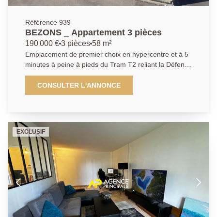
composé de plusieurs pièces. Bien modulable et
évolutif pouvant aussi bien faire le bonheur d'une
Référence 939
famille, d'un artiste ou profession libérale. Matériaux
BEZONS _ Appartement 3 pièces
et prestations de très bonne facture. Cerise sur le
190 000 €
3 pièces
58 m²
gâteau et pour clôturer en beauté la visite : en plus
Emplacement de premier choix en hypercentre et à 5
d'un emplacement de premier choix dans un
minutes à peine à pieds du Tram T2 reliant la Défense
environnement exclusivement pavillonnaire, vous
et tout Paris, l' Agence Principale de Bezons vous
bénéficierez d'un très agréable jardin arboré, véritable
propose cet agréable appartement de type 3 pièces 2
CONSULTER L'ANNONCE
écrin de verdure, vous permettant de profiter des
chambres en rez-de-chaussée d' une belle résidence
journées ensoleillées en famille ou entre amis. Visite
à taille humaine et arborée, récemment ravalée. Vous
sur RDV, coups de coeur assuré !
découvrirez en premier lieu une entrée donnant sur
un très agréable espace de vie de plus de 26m2 avec
EXCLUSIF
séjour et cuisine ouverte. La visite se poursuit par un
couloir desservant une salle d'eau, wc ainsi que deux
belles chambres. Sans oublier une cave pour votre
stockage. Rafraichissement à prévoir mais beaux
volumes et un emplacement Premium au pieds des
boutiques, restaurants et transports offrant un cadre
de vie idéal pour un premier achat ainsi qu'un rapport
qualité prix des plus attractif pour un investisseur. Une