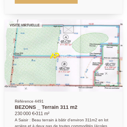
familiale d'environ 81m2 avec son jardin sans vis à
vis. La visite débute par une véranda qui fait office de
sas d'entrée, une spacieuse et agréable cuisine
aménagée et équipée, sublime double séjour avec un
VISITE VIRTUELLE
beau parquet en chênes avec une belle hauteur,
donnant accès à une 1er chambre et un bureau
permettant l'accès à l'étage, une salle d'eau avec wc.
A l'étage : un pallier pouvant servir de bureau /
dressing donnant accès à une deuxième chambre
mansardée. Un sous-sol semi enterré avec une
chambre et un bureau/un dressing. Côté extérieur :
un agréable jardin sans vis à vis ainsi qu'un immense
garage, chaufferie et une belle cave. Emplacement de
premier choix, centre commercial à proximité et des
divers transports. Une visite s'impose et pour de plus
amples informations contactez l'Agence afin
d'organiser une visite, AP : 01 34 34 39 29
Référence 4491
BEZONS _ Terrain 311 m2
230 000 €
311 m²
A Saisir : Beau terrain à bâtir d'environ 311m2 en lot
arrière et à deux pas de toutes commodités (écoles,