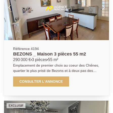
buanderie, cave à vin et deux pièces de rangement.
Sans oublier un très beau jardin très lumineux vous
permettant de profiter des journées ensoleillées en
famille ou entre amis. Un cabanon et un atelier
pouvant être transformé en cuisine d'été ou en studio
pour les invitées. Vous serez séduit par la qualité du
voisinage et le calme qu'offre ce quartier tout en
bénéficiant d'un emplacement de premier choix à
deux pas des commerces et de toutes commodités.
Référence 4194
Pour de plus amples informations contactez l'Agence
BEZONS _ Maison 3 pièces 55 m2
afin d'organiser une visite, AP : 01 34 34 39 29
290 000 €
3 pièces
55 m²
Emplacement de premier choix au coeur des Chênes,
quartier le plus prisé de Bezons et à deux pas des
écoles, commerces, centre ville et à quelques minutes
à peine à pieds du Tram T2 reliant la Défense et tout
CONSULTER L'ANNONCE
Paris, l'Agence Principale de Bezons vous présente
cette maison trois pièces deux chambres de plain-
pied proposant une entrée, une cuisine ouverte, un
séjour avec accès direct sur la terrasse et le jardin
EXCLUSIF
ainsi qu'une salle de bains avec wc et deux chambres.
Agencement des plus intéressant sur un seul et