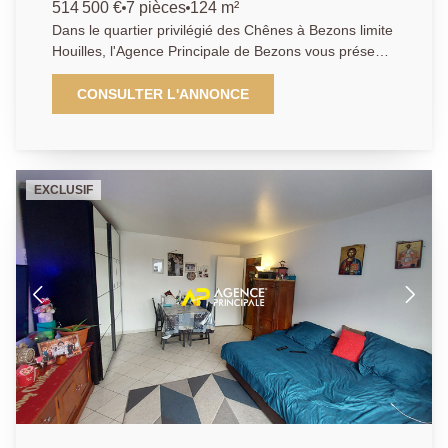
514 500 €
7 pièces
124 m²
Dans le quartier privilégié des Chênes à Bezons limite
Houilles, l'Agence Principale de Bezons vous présente
en Exclusité cette maison familiale d'environ 125 m2
sur une parcelle d'environ 289 m2. Vous êtes proche
CONSULTER L'ANNONCE
des commerces et à moins de 15 minutes à pied du
tramway T2 reliant la Défense et Paris. La visite
commence au rez-de-jardin par une entrée, une
première chambre avec une grande terrasse de 30
EXCLUSIF
m2, une buanderie et un grand garage. Au premier
étage la visite continue avec un salon, une salle à
manger, une cuisine séparée équipée et aménagée,
deux chambres, une salle d'eau et des wc
indépendant. Au deuxième étage, un palier
desservant 2 chambres, une salle de bain avec wc.
Vous apprécierez l'accès garage voiture et vous avez
aussi la possibilité de garer plusieurs véhicules sur le
terrain. Vous serez séduit par cette propriété en
parfait état offrant de beaux volumes, idéal pour les
grandes familles. N'hésitez pas à nous contacter et
prendre rendez-vous pour visiter ce bien.