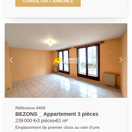
Paris, l' Agence Principale de Bezons a le plaisir de
CONSULTER L'ANNONCE
vous présenter ce bel appartement 3 pièces en rez-
de-jardin. Secteur Nouveau coeur de ville. La visite
débute par une entrée, une grande cuisine aménagée
et équipée de plus de 11m2 fraichement rénovée ainsi
qu'un espace de vie moderne et lumineux proposant
de beaux volumes et un accès direct sur une grande
terrasse entièrement refaite il y a deux ans à peine.
Vous découvrirez ensuite un couloir desservant une
salle d'eau moderne avec grande douche à l'italienne,
un WC ainsi que deux chambres. Sans oublier un
agréable jardin faisant office de second espace
extérieur. Agencement de premier choix vous
permettant donc d'aménager et de personnaliser
selon vos goûts deux espaces extérieurs différents et
de profiter d'un week-end ensoleillé en famille après
une longue semaine de travail au bureau ! Cerise sur
le gâteau : un box en sous-sol sécurisé vous
Référence 4468
permettant de stationner votre véhicule en toute
BEZONS _ Appartement 3 pièces
sécurité et vous offrant en complément un espace de
239 000 €
3 pièces
61 m²
stockage non négligeable. Produit Rare avec ses
Emplacement de premier choix au sein d'une
agréables espaces extérieurs et l'avantage non