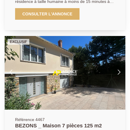
résidence à taille humaine à moins de 15 minutes à
négligeable d' avoir été entièrement rénové très
peine à pieds du Tram T2 reliant la Défense et tout
récemment. Visites sur rendez-vous, à vos téléphones
Paris, l'Agence Principale de Bezons a le plaisir de
CONSULTER L'ANNONCE
! Pour de plus amples informations contactez l'Agence
vous présenter ce bel appartement 3 pièces 2
afin d'organiser une visite, AP : 01 34 34 39 29
chambres situé au premier étage avec balcon. La
visite débute par une entrée, une très agréable
cuisine aménagée et équipée de plus de 11m2 ainsi
EXCLUSIF
qu'un espace de vie lumineux proposant de beaux
volumes et un accès direct sur un beau balcon de
quasi 10m2. Vous découvrirez ensuite un couloir
desservant une salle d'eau, un WC ainsi que deux
chambres. Cerise sur le gâteau : un box avec porte
automatique en sous-sol vous permettant de
stationner votre véhicule en toute sérénité et vous
offrant un bel espace de stockage. Une visite
s'impose, à vos téléphones !
Référence 4467
BEZONS _ Maison 7 pièces 125 m2