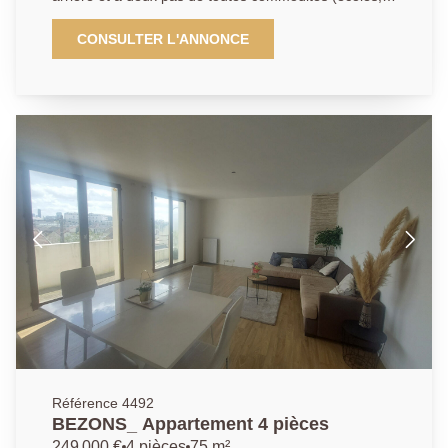
commerces de proximité, bus reliant le Tramway T2
de Bezons ou la gare RER A de Houilles). Beau
CONSULTER L'ANNONCE
potentiel pour ce grand terrain qui vous permettra de
mener à bien votre projet de construction de maison
familiale 3/4 chambres tout en conservant un bel
espace extérieur pour votre jardin. Visites sur rendez-
vous, n'hésitez pas à nous contacter !! Pour de plus
amples informations contactez l'Agence afin
d'organiser une visite, AP : 01 34 34 39 29
Référence 4492
BEZONS_ Appartement 4 pièces
249 000 €
4 pièces
75 m²