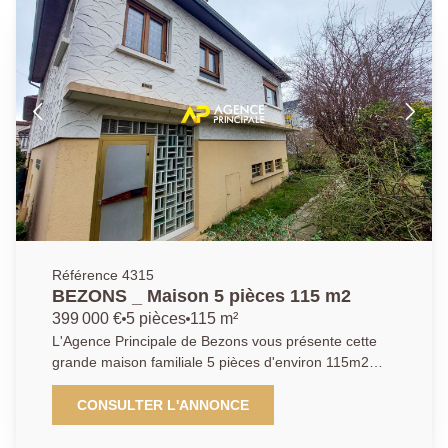
Beau potentiel, des travaux sont à prévoir Pour de
plus amples informations contactez l'Agence afin
d'organiser une visite au 01 34 34 39 29
Référence 4315
BEZONS _ Maison 5 pièces 115 m2
399 000 €
5 pièces
115 m²
L'Agence Principale de Bezons vous présente cette
grande maison familiale 5 pièces d'environ 115m2
édifiée sur une importante parcelle de 410m2 ayant
l'avantage non négligeable de donner sur deux rues
CONSULTER L'ANNONCE
différentes (deux portails et deux accès voitures). La
visite débute par une spacieuse entrée avec placards