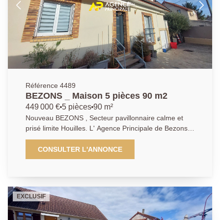
Référence 4489
BEZONS _ Maison 5 pièces 90 m2
449 000 €
5 pièces
90 m²
Nouveau BEZONS , Secteur pavillonnaire calme et
prisé limite Houilles. L' Agence Principale de Bezons
vous présente en Exclusivité cette magnifique maison
familiale 5 pièces 3 chambres offrant de très beaux
CONSULTER L'ANNONCE
volumes et entièrement rénovée avec matériaux et
prestations haut de gamme. La visite débute par une
entrée donnant sur un très agréable et lumineux
espace Séjour / salle à manger / cuisine de plus de
EXCLUSIF
35m2 vous permettant de profiter des repas et
moments de détente en famille ou entre amis dans