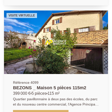
exposée avec balcon donnant sur l'intérieur de la
résidence, idéal pour profiter des beaux jours, une
première chambre avec placard. Un couloir qui
VISITE VIRTUELLE
permet d'accéder à une cuisine équipée avec un
accès sur le balcon ainsi que sur la pièce de vie, une
buanderie /cellier pour le stockage, deux belles
chambres avec placards intégrés, des w.c
indépendants et une salle d'eau avec deux vasques
pour plus de confort. Vous serez charmés par la
luminosité et les agréables volumes proposés par ce
bien, idéal pour une famille. Un box fermé privatif
vient compléter l'appartement ainsi qu'un parking
extérieur collectif, offrant un stationnement facile au
quotidien. Opportunité a saisir, contactez nous pour
une visite. AP : 01 34 34 39 29
Référence 4099
BEZONS _ Maison 5 pièces 115m2
399 000 €
5 pièces
115 m²
Quartier pavillonnaire à deux pas des écoles, du parc
et du nouveau centre commercial, l'Agence Principale
de BEZONS vous présente cette agréable maison