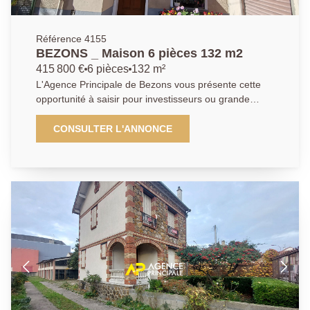
Référence 4155
BEZONS _ Maison 6 pièces 132 m2
415 800 €
6 pièces
132 m²
L'Agence Principale de Bezons vous présente cette
opportunité à saisir pour investisseurs ou grande
famille. Bien composé de 2 maisons situées sur un
même terrain avec terrasse dans un quartier
CONSULTER L'ANNONCE
pavillonnaire très calme proche du nouveau quartier
"Coeur de Ville" à 15 mn à pied du tram T2 . 1ère
maison : la visite débute au rez-de-chaussée par une
entrée, un vaste séjour, une cuisine aménagée et d'un
wc. La visite se poursuit à l'étage par une chambre
avec dressing et d'une salle de bains . Au 2ème étage
: une chambre spacieuse de plus de 16 m2 (au sol )
La 2 ème maison se compose d'une entrée , d'une
salle de bains , d'un séjour avec cuisine ouverte , de 2
chambres ( 11,35 m2 et 9 m2 ) et d'un bureau
(mezzanine) . Un terrain d'environ de 300 m2 , un
garage privatif ainsi qu'une cave viennent compléter