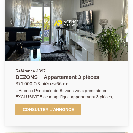
même niveau. Cerise sur le gâteau : une dépendance
avec salle d'eau de quasi 25m2 sur la parcelle qui
fera la joie d'un adolescent, pour recevoir de la famille
ou qui pourra même vous permettre de générer un
revenu locatif si vous le désirez. Possibilité de
stationner un à deux véhicules. Sans oublier une
terrasse et un très agréable jardin vous permettant de
profiter des journées ensoleillées en famille.
Référence 4397
BEZONS _ Appartement 3 pièces
371 000 €
3 pièces
66 m²
L'Agence Principale de Bezons vous présente en
EXCLUSIVITE ce magnifique appartement 3 pièces, 2
chambres d'environ 67m2. Au dernier étage de la
résidence au calme avec une vue dégagée et sa
CONSULTER L'ANNONCE
terrasse pour profiter de vos moments de détente
sans vis-à-vis. Vous êtes à 15 minutes à pied de
tramway T2 reliant la Défense et Paris, tous les