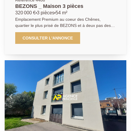
Référence 4486
premium. Visite sur rendez-vous, n'hésitez pas à
BEZONS _ Maison 3 pièces
contacter l'agence.
320 000 €
3 pièces
54 m²
Emplacement Premium au coeur des Chênes,
quartier le plus prisé de BEZONS et à deux pas des
écoles, commerces et à 15 minutes à peine à pieds
du Tram T2 reliant la Défense et tout Paris, l'
CONSULTER L'ANNONCE
AGENCE PRINCIPALE vous ouvre les portes de cette
magnifique maison de plain-pied entièrement rénovée
du sol au plafond en 2023 alliant caractère et
modernité tout en vous proposant un énorme
potentiel de de multiples options. Vous découvrirez
tout d'abord une cuisine aménagée et équipée
moderne, ainsi qu'une belle salle d'eau avec douche à
l'italienne et wc. L' atout maitre de cette maison : un
immense espace de vie de plus de 33m2 offrant une
impressionnante hauteur sous plafond avec chambre
en mezzanine et permettant d'envisager de multiples
possibilités d'aménagement dont éventuellement la
création d'une seconde chambre, ou la possibilité de
laisser libre cours à votre imagination en fonction de
vos attentes et projets. Sans oublier un sous-sol